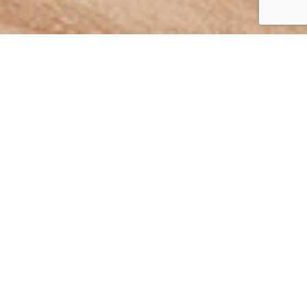
BANG-OLUFSEN.COM
Objetivo
Crear un concepto inspirador de
interiorismo que fusionara lujo,
diseño y tecnología, redefiniendo
la experiencia a través de
creatividad e innovación